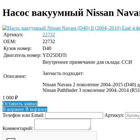
Насос вакуумный Nissan Navara
Ещё 4 ф
Артикул:
22732
OEM:
22732
Кузов номер:
D40
Двигатель номер:
YD25DDTi
Внутреннее примечание для склада: ССИ
Запчасть подходит:
Описание:
Nissan Navara 2 поколение 2004–2015 (D40) 
Nissan Pathfinder 3 поколение 2004–2014 (R5
1 000
₽
Оставить заявку
В корзине
В корзину
Телефон или Email:
Артикул:
Комментарий: