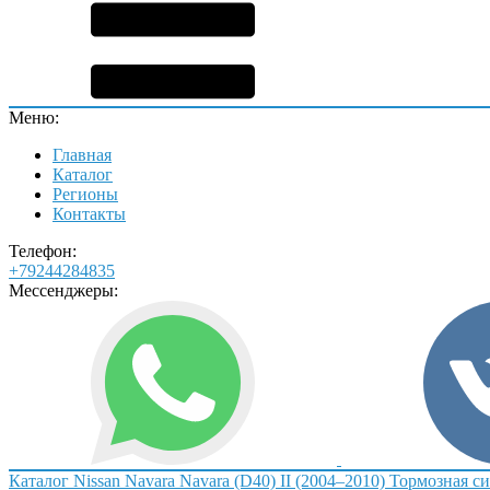
Меню:
Главная
Каталог
Регионы
Контакты
Телефон:
+79244284835
Мессенджеры:
Каталог
Nissan
Navara
Navara (D40) II (2004–2010)
Тормозная си