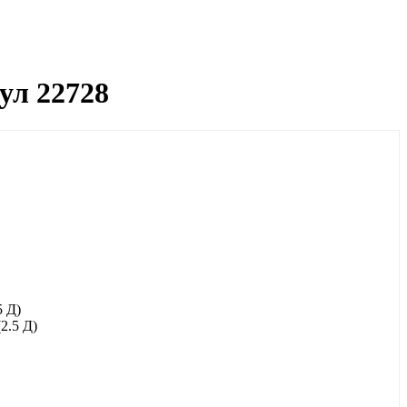
кул 22728
5 Д)
2.5 Д)