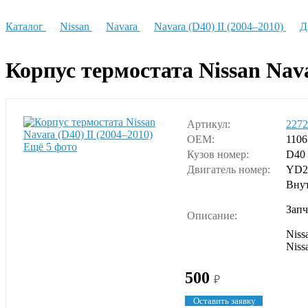
Каталог
Nissan
Navara
Navara (D40) II (2004–2010)
Д
Корпус термостата Nissan Nava
Артикул:
2272
OEM:
110
Ещё 5 фото
Кузов номер:
D40
Двигатель номер:
YD2
Внут
Запч
Описание:
Niss
Niss
500
₽
Оставить заявку