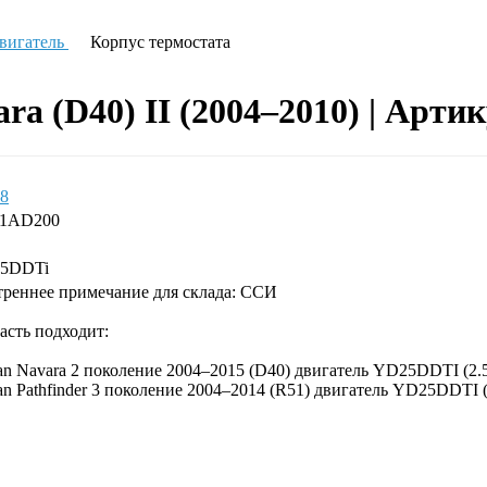
вигатель
Корпус термостата
ra (D40) II (2004–2010) | Арти
8
61AD200
5DDTi
реннее примечание для склада: ССИ
асть подходит:
an Navara 2 поколение 2004–2015 (D40) двигатель YD25DDTI (2.
an Pathfinder 3 поколение 2004–2014 (R51) двигатель YD25DDTI (