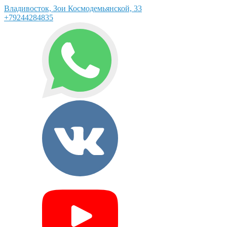
Владивосток, Зои Космодемьянской, 33
+79244284835