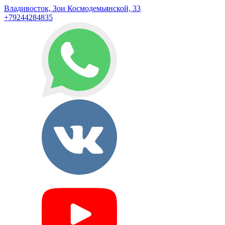
Владивосток, Зои Космодемьянской, 33
+79244284835