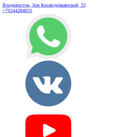
Владивосток, Зои Космодемьянской, 33
+79244284835