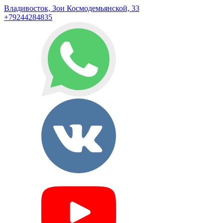
Владивосток, Зои Космодемьянской, 33
+79244284835