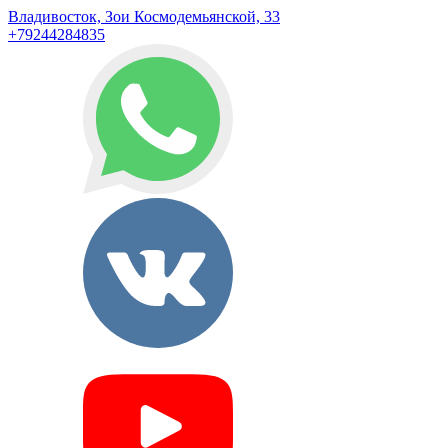
Владивосток, Зои Космодемьянской, 33
+79244284835