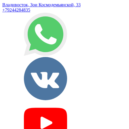
Владивосток, Зои Космодемьянской, 33
+79244284835