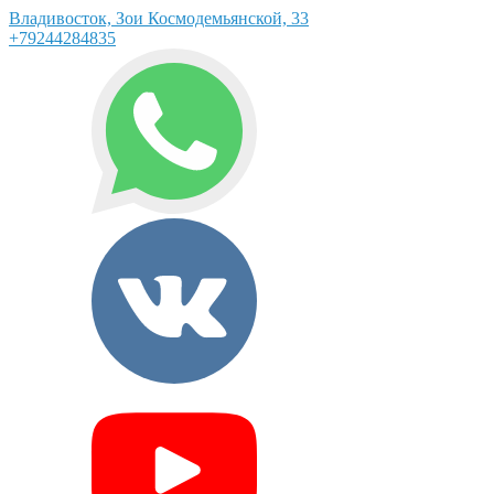
Владивосток, Зои Космодемьянской, 33
+79244284835