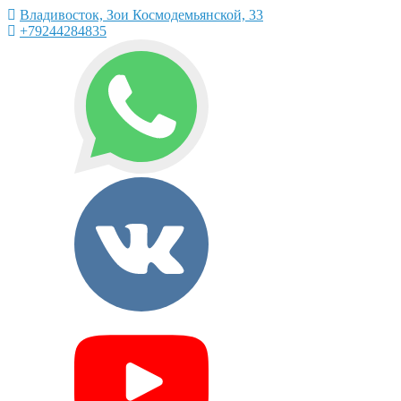
Владивосток, Зои Космодемьянской, 33
+79244284835