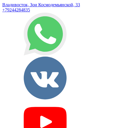
Владивосток, Зои Космодемьянской, 33
+79244284835