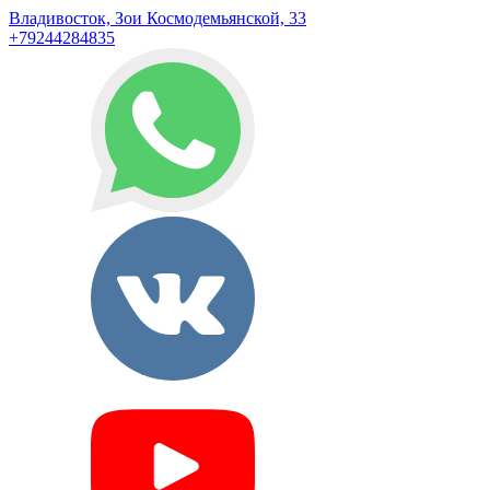
Владивосток, Зои Космодемьянской, 33
+79244284835