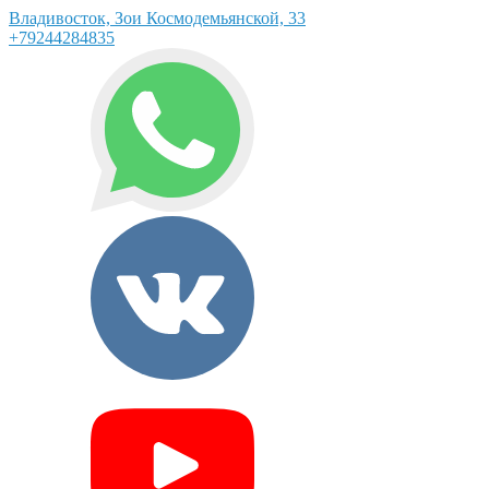
Владивосток, Зои Космодемьянской, 33
+79244284835