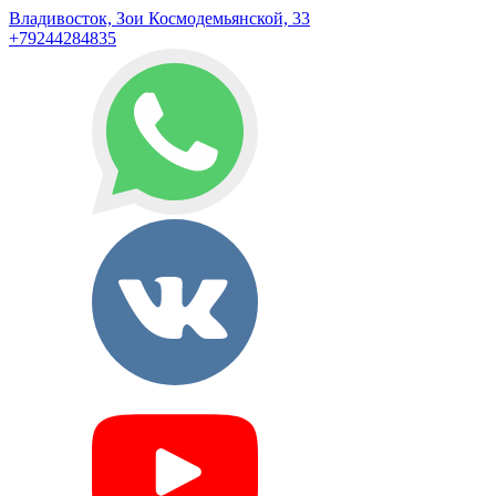
Владивосток, Зои Космодемьянской, 33
+79244284835