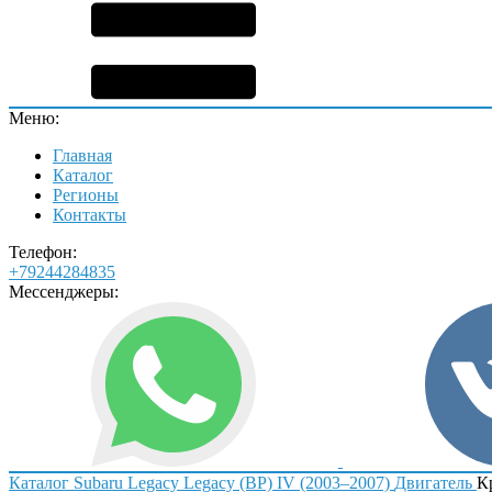
Меню:
Главная
Каталог
Регионы
Контакты
Телефон:
+79244284835
Мессенджеры:
Каталог
Subaru
Legacy
Legacy (BP) IV (2003–2007)
Двигатель
К