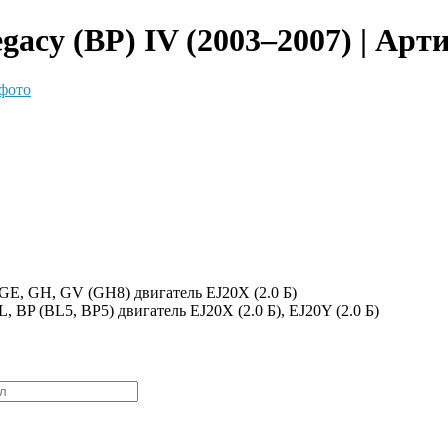
cy (BP) IV (2003–2007) | Арт
фото
GE, GH, GV (GH8) двигатель EJ20X (2.0 Б)
, BP (BL5, BP5) двигатель EJ20X (2.0 Б), EJ20Y (2.0 Б)