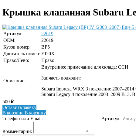
Крышка клапанная Subaru Lega
Ещё 5 
Артикул:
22619
OEM:
22619
Кузов номер:
BP5
Двигатель номер:
EJ20X
Право/Лево:
Право
Внутреннее примечание для склада: ССИ
Запчасть подходит:
Описание:
Subaru Impreza WRX 3 поколение 2007–2014 
Subaru Legacy 4 поколение 2003–2009 B13, BL
500
₽
Оставить заявку
В корзине
В корзину
Телефон или Email:
Артикул:
Комментарий: