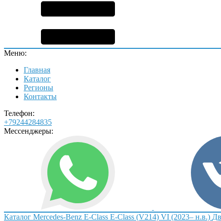
Меню:
Главная
Каталог
Регионы
Контакты
Телефон:
+79244284835
Мессенджеры:
Каталог
Mercedes-Benz
E-Class
E-Class (V214) VI (2023– н.в.)
Дв