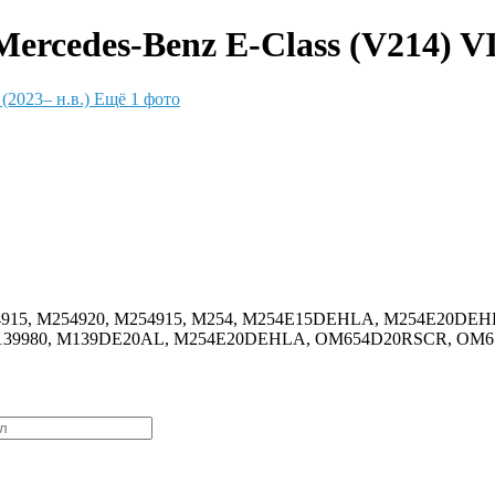
cedes-Benz E-Class (V214) VI (
Ещё 1 фото
20, 254915, M254920, M254915, M254, M254E15DEHLA, M254E
39980, M139DE20AL, M254E20DEHLA, OM654D20RSCR, OM