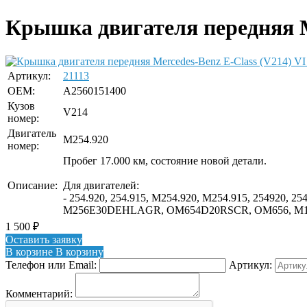
Крышка двигателя передняя Mer
Артикул:
21113
OEM:
A2560151400
Кузов
V214
номер:
Двигатель
M254.920
номер:
Пробег 17.000 км, состояние новой детали.
Описание:
Для двигателей:
- 254.920, 254.915, M254.920, M254.915, 2549
M256E30DEHLAGR, OM654D20RSCR, OM656, M1
1 500
₽
Оставить заявку
В корзине
В корзину
Телефон или Email:
Артикул:
Комментарий: