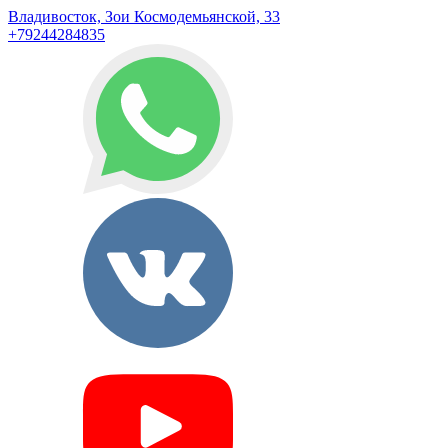
Владивосток, Зои Космодемьянской, 33
+79244284835