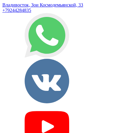
Владивосток, Зои Космодемьянской, 33
+79244284835