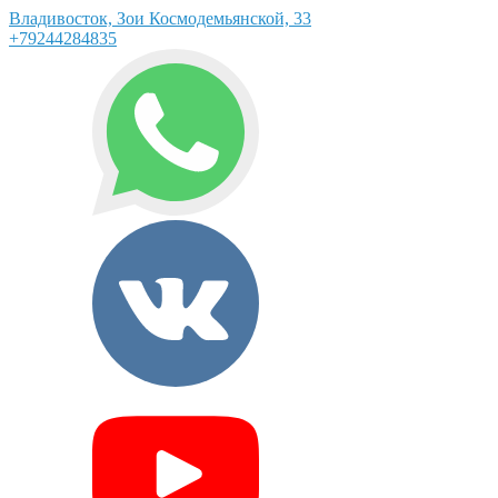
Владивосток, Зои Космодемьянской, 33
+79244284835