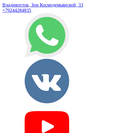
Владивосток, Зои Космодемьянской, 33
+79244284835