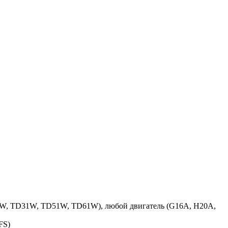
1W, TD31W, TD51W, TD61W), любой двигатель (G16A, H20A,
FS)