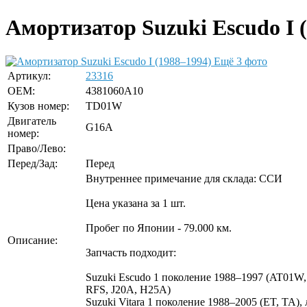
Амортизатор Suzuki Escudo I (
Ещё 3 фото
Артикул:
23316
OEM:
4381060A10
Кузов номер:
TD01W
Двигатель
G16A
номер:
Право/Лево:
Перед/Зад:
Перед
Внутреннее примечание для склада: ССИ
Цена указана за 1 шт.
Пробег по Японии - 79.000 км.
Описание:
Запчасть подходит:
Suzuki Escudo 1 поколение 1988–1997 (AT0
RFS, J20A, H25A)
Suzuki Vitara 1 поколение 1988–2005 (ET, T