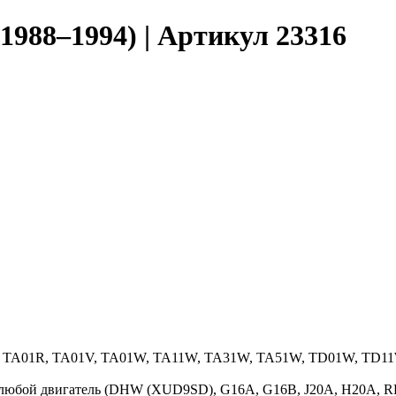
1988–1994) | Артикул 23316
1W, TA01R, TA01V, TA01W, TA11W, TA31W, TA51W, TD01W, TD1
A), любой двигатель (DHW (XUD9SD), G16A, G16B, J20A, H20A, R