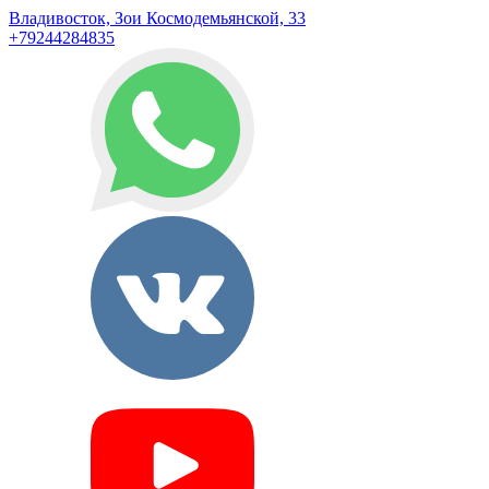
Владивосток, Зои Космодемьянской, 33
+79244284835