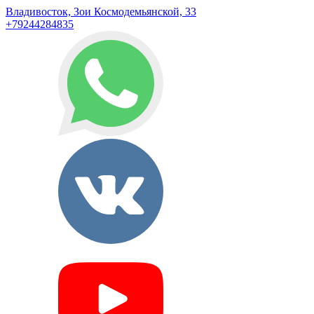
Владивосток, Зои Космодемьянской, 33
+79244284835