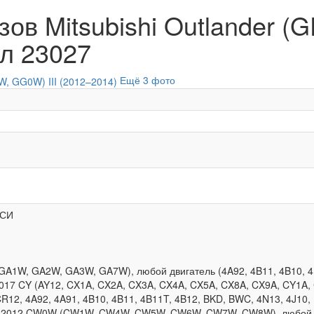
зов Mitsubishi Outlander (
ул 23027
Ещё 3 фото
ССИ
 (GA1W, GA2W, GA3W, GA7W), любой двигатель (4A92, 4B11, 4B10, 
–2017 CY (AY12, CX1A, CX2A, CX3A, CX4A, CX5A, CX8A, CX9A, CY1A,
CR12, 4A92, 4A91, 4B10, 4B11, 4B11T, 4B12, BKD, BWC, 4N13, 4J10
005–2012 CW0W (CW1W, CW4W, CW5W, CW6W, CW7W, CW8W), любой дв