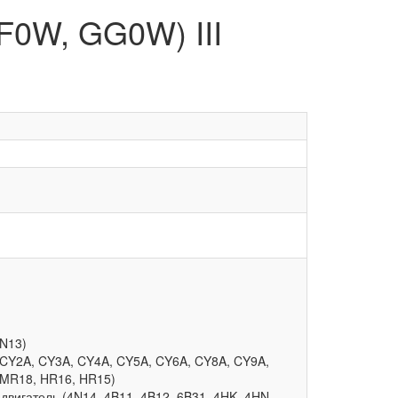
GF0W, GG0W) III
4N13)
 CY2A, CY3A, CY4A, CY5A, CY6A, CY8A, CY9A,
, MR18, HR16, HR15)
игатель (4N14, 4B11, 4B12, 6B31, 4HK, 4HN,