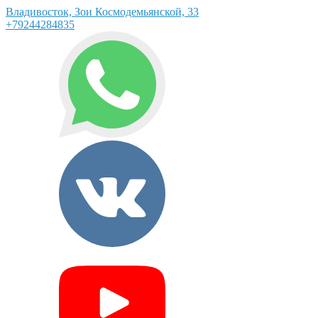
Владивосток, Зои Космодемьянской, 33
+79244284835