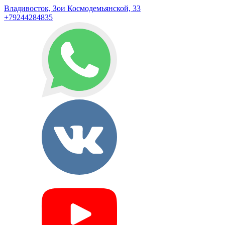
Владивосток, Зои Космодемьянской, 33
+79244284835