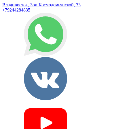
Владивосток, Зои Космодемьянской, 33
+79244284835