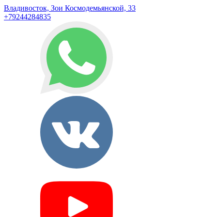
Владивосток, Зои Космодемьянской, 33
+79244284835