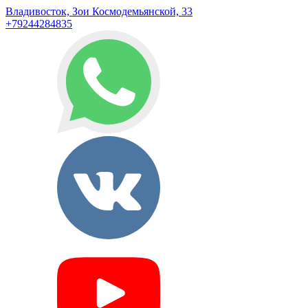
Владивосток, Зои Космодемьянской, 33
+79244284835