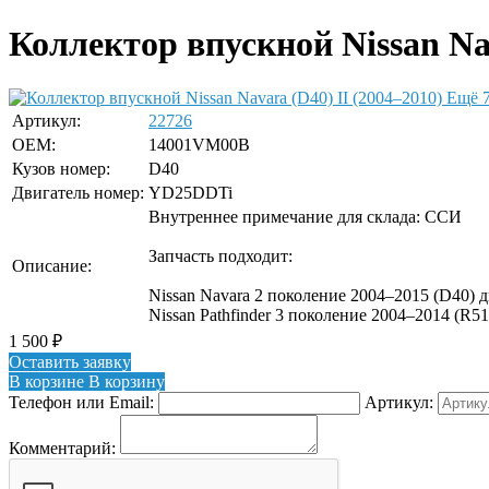
Коллектор впускной Nissan Nav
Ещё 7
Артикул:
22726
OEM:
14001VM00B
Кузов номер:
D40
Двигатель номер:
YD25DDTi
Внутреннее примечание для склада: ССИ
Запчасть подходит:
Описание:
Nissan Navara 2 поколение 2004–2015 (D40) 
Nissan Pathfinder 3 поколение 2004–2014 (R5
1 500
₽
Оставить заявку
В корзине
В корзину
Телефон или Email:
Артикул:
Комментарий: