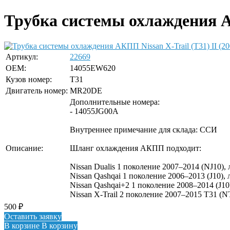
Трубка системы охлаждения АК
Артикул:
22669
OEM:
14055EW620
Кузов номер:
T31
Двигатель номер:
MR20DE
Дополнительные номера:
- 14055JG00A
Внутреннее примечание для склада: ССИ
Описание:
Шланг охлаждения АКПП подходит:
Nissan Dualis 1 поколение 2007–2014 (NJ10)
Nissan Qashqai 1 поколение 2006–2013 (J10
Nissan Qashqai+2 1 поколение 2008–2014 (J
Nissan X-Trail 2 поколение 2007–2015 T31 
500
₽
Оставить заявку
В корзине
В корзину