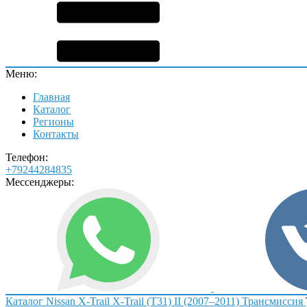
Меню:
Главная
Каталог
Регионы
Контакты
Телефон:
+79244284835
Мессенджеры:
Каталог
Nissan
X-Trail
X-Trail (T31) II (2007–2011)
Трансмиссия